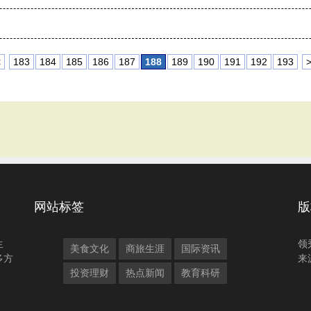
<
183
184
185
186
187
188
189
190
191
192
193
网站标签
版
生
领
美食文化
商旅生涯
国际资讯
多方
来
投资理财
热点新闻
教育科研