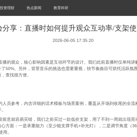
投资理财
热点新闻
教育科研
验分享：直播时如何提升观众互动率/支架
2026-06-05 17:35:20
直播的观众，核心影响因素是互动环节的设计。
我们
此前直播时仅单纯讲
升了
50%
。另外，背景音乐的挑选也需要重视，快节奏曲目可烘托活跃氛
晰，查找很方便。
的人员参考，内含详细的话术模板与场景案例，覆盖从开场到收尾的全流
手。
没留意就容易买错，
我们
之前买过一款低价支架，用了不到一周就出现晃
核心方面：一是承重能力（至少能支撑手机
+
补光灯），二是调节角度（
36
使用。