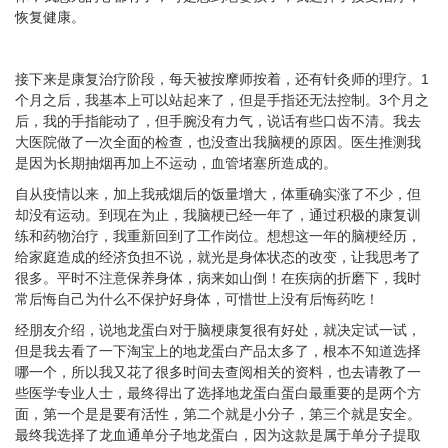
恢复健康。
接下来是康复治疗阶段，每天被按摩师按着，还有针灸师的理疗。1
个月之后，我基本上可以站起来了，但是手指还无法控制。3个月之
后，我的手指能动了，但手腕没有力气，说话有些口齿不清。我去
大医院做了一次全面的检查，也没查出我脑梗的原因。医生推测我
是因为长期抽烟再加上不运动，血管堵塞所造成的。
自从疫情以来，加上我戒烟后的饭量增大，体重确实涨了不少，但
却没有运动。到现在为止，我脑梗已经一年了，通过积极的康复训
练和药物治疗，我重新回到了工作岗位。想想这一年的脑梗经历，
给家庭造成的经济负担不说，就光是身体状态的改变，让我思考了
很多。平时不注意保养身体，病来如山倒！在疾病的折磨下，我时
常后悔自己为什么不保护好身体，可惜世上没有后悔药吃！
经朋友介绍，说地龙蛋白对于脑梗康复很有好处，就决定试一试，
但是我去看了一下淘宝上的地龙蛋白产品太多了，根本不知道选择
哪一个，所以我又花了很多时间去查阅相关的资料，也去请教了一
些医学专业人士，最终得出了选择地龙蛋白蛋白最重要的是两个方
面，第一个是是要有活性，第二个就是小分子，第三个就是安全。
最终我选择了龙血通单分子地龙蛋白，因为这款是属于单分子提取