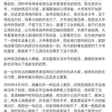
重损伤，同时伴有身体各部位血管逐渐老化的情况。医生告诉大
爷，大妈的情况不乐观，家属要做好心理准备。大爷有些不知所
措，但还是坚强地问医生，老伴还能活多久。医生告诉大爷，这个
我也说不好，得看大妈的生命力了。大爷强忍着悲痛，想想这几年
老伴所受的罪，于是下定了决心，拨通了儿女的电话。孩子们支持
父亲的决定，认为母亲这样的状态确实很痛苦，长痛不如短痛。大
爷看着老伴身上插满的管子和仪器，心里痛苦万分。在为老伴拔掉
了一切维生设备之后，大爷看着老伴，想起他们曾经的过往，默默
地流着泪陪大妈度过生命的最后一刻。而大妈好像也感受到了大爷
的凝望，眼角留下了几滴泪水后离开了这个世界。
这种情况的确令人唏嘘。其实随着生活水平的提高，脑梗的发病年
龄也呈现出了低龄化的趋势。
这一位年轻点的脑梗患者就用自己的经历告诉大家，保持良好的生
活习惯，拥有积极乐观的心态是多么重要。
2020年4月26日，我像往常一样起床上厕所，却突然感觉左半边身
体没有了知觉，我靠右半边身体强撑着上完厕所后，突然晕了过
去。迷迷糊糊中听到说左边瘫痪，然后就什么也不知道了。醒来之
后，我身上插着尿管，并且做了溶栓手术，紧接着就是半个月的输
液治疗。我想动一动左边，却发现根本控制不了，看着一瓶瓶的液
体，我想死的心都有了，可是想到老婆孩子，我选择了接受治疗，