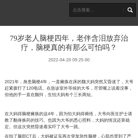
79岁老人脑梗四年，老伴含泪放弃治
疗，脑梗真的有那么可怕吗？
2022-04-20 09:25:00
2021年，身患脑梗4年，一直瘫痪在床的魏大妈突然又昏迷了，大爷
赶紧拨打了120电话。在急诊室外等候的大爷，尽管嘴上说着没事，
但他的手一直在颤抖，生怕大妈有个三长两短。
在大妈得脑梗瘫痪的这4年，因为怕大妈得褥疮，大爷向医生护士请
教了翻身换药的技巧。也因为大爷的悉心照料，大妈的情况还算稳
定。但这次突然昏迷着实吓了大爷一跳。
在拍了脑部CT后，大妈被证实再次突发急性脑梗，心肌也受到了严