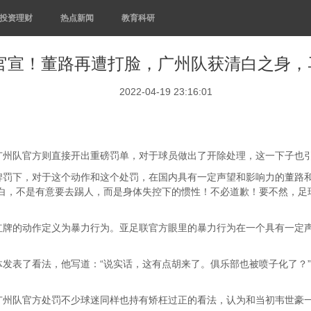
投资理财
热点新闻
教育科研
官宣！董路再遭打脸，广州队获清白之身，
2022-04-19 23:16:01
广州队官方则直接开出重磅罚单，对于球员做出了开除处理，这一下子也
牌罚下，对于这个动作和这个处罚，在国内具有一定声望和影响力的董路
白，不是有意要去踢人，而是身体失控下的惯性！不必道歉！要不然，足
红牌的动作定义为暴力行为。亚足联官方眼里的暴力行为在一个具有一定
发表了看法，他写道：“说实话，这有点胡来了。俱乐部也被喷子化了？
广州队官方处罚不少球迷同样也持有矫枉过正的看法，认为和当初韦世豪一