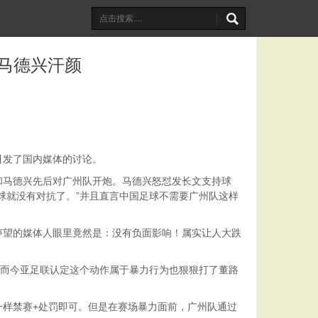
马德兴汗颜
引发了国内媒体的讨论。
和马德兴先后对广州队开炮。马德兴怒怼发长文支持球
球就没有对抗了。”并且直言中国足球不需要广州队这样
声望的媒体人眼里竟然是：没有负面影响！属实让人大跌
”而今亚足联认定这个动作属于暴力行为也狠狠打了董路
样禁赛+处罚即可。但是在赛场暴力面前，广州队通过