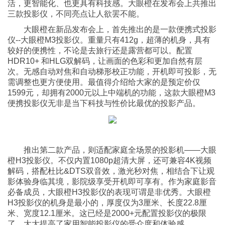
活，更智能化、也更具有科技感。大眼橙在发布会上共推出
三款投影仪，不同亮点让人欲罢不能。
大眼橙在新品发布会上，首先推出的是一款便携式投影
仪--大眼橙M3投影仪。重量只有412g，超薄的机身，具有
较好的便携性，不论是去旅行还是露营都可以。配置
HDR10+ 和HLG双解码，让画面的色彩和更加自然有层
次。无感自动对焦和自动梯形校正功能，开机即可投影，无
需调整也更方便使用。最值得介绍给大家的是预定价仅
1599元，却拥有2000元以上中端机的功能，这款大眼橙M3
便携投影仪无非是当下科技与性价比最优的投影产品。
推出第二款产品，则适配家庭全场景的投影机——大眼
橙H3投影仪。不仅内置1080p超清大屏，还可兼容4K视频
解码，搭配杜比&DTS双音效，激光秒对焦，相结合下让观
影体验身临其境，影院级享受开机即可享有。作为家庭影音
必备成员，大眼橙H3投影仪的表现可谓是非优秀。大眼橙
H3投影仪的机身是最小的，厚度仅为3厘米、长度22.8厘
米、宽度12.1厘米。这已经是2000+元配置投影仪的极限
了，大大提高了家用智能投影仪的受众度和体验感。