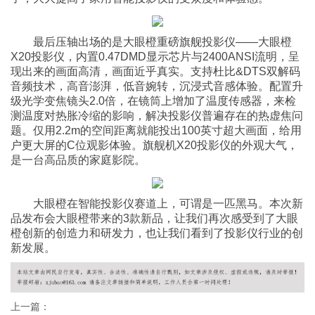
最后压轴出场的是大眼橙重磅旗舰投影仪——大眼橙
X20投影仪，内置0.47DMD显示芯片与2400ANSI流明，呈
现出来的画面高清，画面近乎真实。支持杜比&DTS双解码
音频技术，高音澎湃，低音婉转，沉浸式音感体验。配置升
级光学变焦镜头2.0倍，在镜筒上增加了温度传感器，来检
测温度对热胀冷缩的影响，解决投影仪普遍存在的热虚焦问
题。仅用2.2m的空间距离就能投出100英寸超大画面，给用
户更大屏的C位观影体验。旗舰机X20投影仪的外观大气，
是一台高品质的家庭影院。
大眼橙在智能投影仪赛道上，可谓是一匹黑马。本次新
品发布会大眼橙带来的3款新品，让我们再次感受到了大眼
橙创新的创造力和研发力，也让我们看到了投影仪行业的创
新发展。
上一篇：