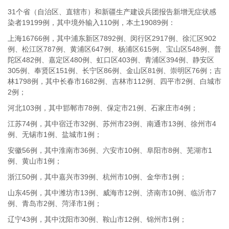
31个省（自治区、直辖市）和新疆生产建设兵团报告新增无症状感
染者19199例，其中境外输入110例，本土19089例：
上海16766例，其中浦东新区7892例、闵行区2917例、徐汇区902
例、松江区787例、黄浦区647例、杨浦区615例、宝山区548例、普
陀区482例、嘉定区480例、虹口区403例、青浦区394例、静安区
305例、奉贤区151例、长宁区86例、金山区81例、崇明区76例；吉
林1798例，其中长春市1682例、吉林市112例、四平市2例、白城市
2例；
河北103例，其中邯郸市78例、保定市21例、石家庄市4例；
江苏74例，其中宿迁市32例、苏州市23例、南通市13例、徐州市4
例、无锡市1例、盐城市1例；
安徽56例，其中淮南市36例、六安市10例、阜阳市8例、芜湖市1
例、黄山市1例；
浙江50例，其中嘉兴市39例、杭州市10例、金华市1例；
山东45例，其中潍坊市13例、威海市12例、济南市10例、临沂市7
例、青岛市2例、菏泽市1例；
辽宁43例，其中沈阳市30例、鞍山市12例、锦州市1例；