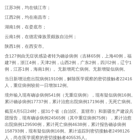
江苏3例，均在镇江市；
江西2例，均在南昌市；
湖南1例，在娄底市；
云南1例，在德宏傣族景颇族自治州；
陕西1例，在西安市。
含127例由无症状感染者转为确诊病例（吉林65例，上海40例，福
建7例，浙江4例，天津2例，山西2例，广东2例，四川2例，辽宁1
例，江苏1例，海南1例）。无新增死亡病例。无新增疑似病例。
当日新增治愈出院病例1910例，解除医学观察的密切接触者22416
人，重症病例较前一日增加12例。
境外输入现有确诊病例541例（无重症病例），现有疑似病例16例。
累计确诊病例17737例，累计治愈出院病例17196例，无死亡病例。
截至4月5日24时，据31个省（自治区、直辖市）和新疆生产建设兵
团报告，现有确诊病例24565例（其中重症病例75例），累计治愈
出院病例129590例，累计死亡病例4638例，累计报告确诊病例
158793例，现有疑似病例16例。累计追踪到密切接触者2498126
人，尚在医学观察的密切接触者405535人。